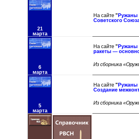
На сайте
"
Ружаны 
Советского Союза
21
марта
На сайте
"
Ружаны 
ракеты — основно
Из сборника «Оружи
6
марта
На сайте
"
Ружаны 
Создание межконт
Из сборника «Оружи
5
марта