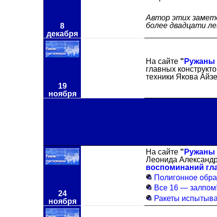
Автор этих замето
более двадцати ле
8
декабря
На сайте
"
Ружаны 
главных конструкто
техники Якова Айз
19
ноября
На сайте
"
Ружаны 
Леонида Александр
воспоминаний гла
Полигонное обра
Все 16 — залпом
24
Ракеты испытывал
ноября