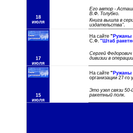
Его автор - Асташ
В.Ф. Толубко.
18
Книга вышла в сер
июля
издательства".
На сайте
"
Ружаны 
С.Ф.
"Штаб ракетн
Сергей Федорович 
дивизии в операци
17
июля
На сайте
"
Ружаны 
организации 27-го 
Это узел связи 50-
ракетный полк.
15
июля