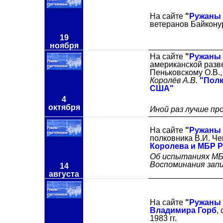
На сайте
"
Ружаны 
ветеранов Байкон
19
ноября
На сайте
"
Ружаны 
американской разв
Пеньковскому О.В.,
Королёв А.В.
"Полк
США"
4
октября
Иной раз лучше пр
На сайте
"
Ружаны 
полковника В.И. Ч
Королева и МБР Р
Об испытаниях МБР
Воспоминания запи
14
августа
На сайте
"
Ружаны 
Владимира Горб
,
1983 гг.