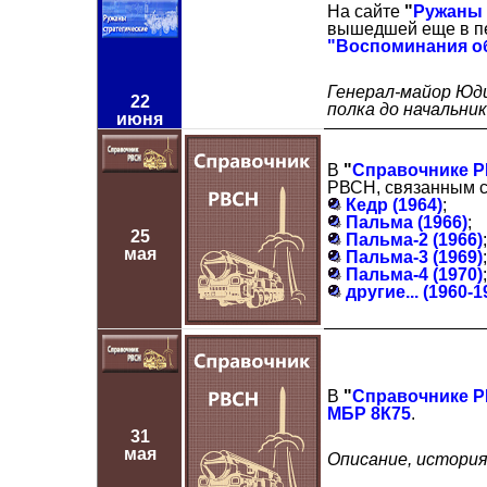
На сайте
"
Ружаны 
вышедшей еще в пе
"Воспоминания о
Генерал-майор Юди
22
полка до начальни
июня
В
"
Справочнике 
РВСН, связанным с
Кедр (1964)
;
Пальма (1966)
;
25
Пальма-2 (1966)
;
мая
Пальма-3 (1969)
;
Пальма-4 (1970)
;
другие... (1960-1
В
"
Справочнике 
МБР 8К75
.
31
мая
Описание, история