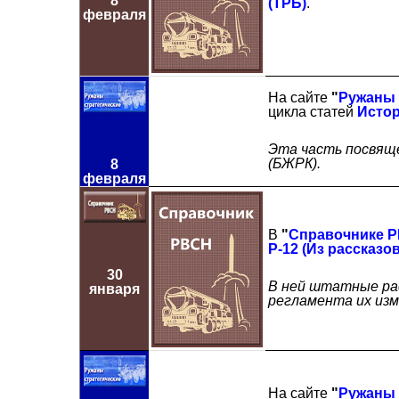
8
(ТРБ)
.
февраля
На сайте
"
Ружаны 
цикла статей
Истор
Эта часть посвящ
(БЖРК).
8
февраля
В
"
Справочнике 
Р-12 (Из рассказо
30
В ней штатные рас
января
регламента их изме
На сайте
"
Ружаны 