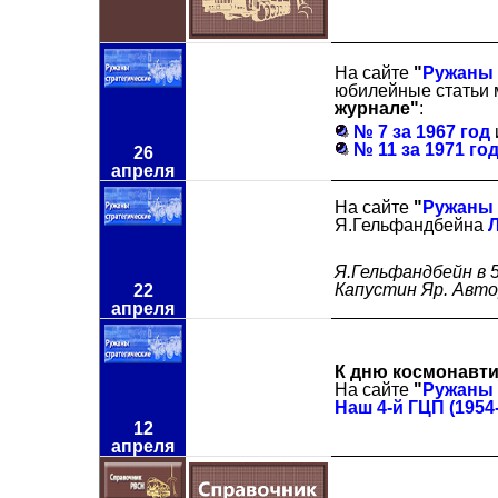
На сайте
"
Ружаны 
юбилейные статьи
журнале"
:
№ 7 за 1967 год
№ 11 за 1971 го
26
апреля
На сайте
"
Ружаны 
Я.Гельфандбейна
Л
Я.Гельфандбейн в 5
Капустин Яр. Авто
22
апреля
К дню космонавти
На сайте
"
Ружаны 
Наш 4-й ГЦП (195
12
апреля