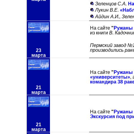
Зеленцов С.А.
На
Лукин В.Е.
«Набл
Айдин А.И., Зеле
На сайте
"
Ружаны 
из книги
В. Кадочни
Пермский завод №1
производились рак
23
марта
На сайте
"
Ружаны 
«университеты»
,
командира 38 рак
21
марта
На сайте
"
Ружаны 
Экскурсия под пр
21
марта