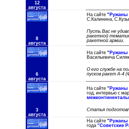
12
августа
На сайте
"
Ружаны 
С.Калинина, С.Куз
Пусть Вас не удив
ракетной тематике
8
ракетной армии.
августа
На сайте
"
Ружаны 
Васильевича Силя
О его службе на по
пусков ракет А-4 (Фа
6
августа
На сайте
"
Ружаны 
год, интервью с м
межконтиненталь
Статья подготовл
3
августа
На сайте
"
Ружаны 
года
"Советские Р