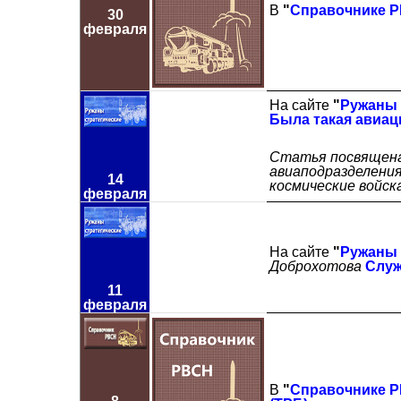
В
"
Справочнике 
30
февраля
На сайте
"
Ружаны 
Была такая авиаци
Статья посвящена 
авиаподразделения
14
космические войска
февраля
На сайте
"
Ружаны 
Доброхотова
Служ
11
февраля
В
"
Справочнике 