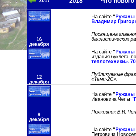
2018 Что нового 
2017
На сайте
"
Ружаны 
Владимир Григорь
Посвящена главно
баллистических ра
16
декабря
На сайте
"
Ружаны 
издания буклета, 
теплотехники». 70 
Публикуемые фраг
12
«Темп-2С».
декабря
На сайте
"
Ружаны 
Ивановича Чепы
"
Полковник В.И. Чеп
9
декабря
На сайте
"
Ружаны 
Петровича Новосе