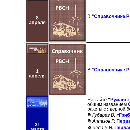
В
"
Справочнике 
8
апреля
В
"
Справочнике 
1
апреля
На сайте
"
Ружаны 
общим названием
ракеты с ядерной б
Губарев В.
«Гриб
Аппазов Р.
Перва
31
Чепа В.И.
Первая
марта